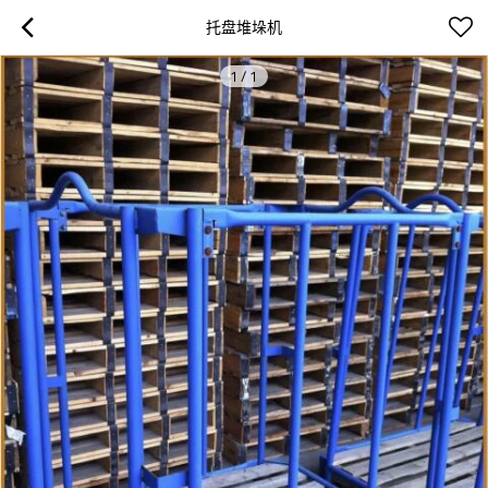
托盘堆垛机
1
/
1