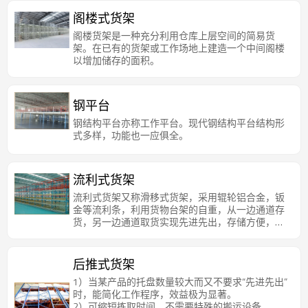
阁楼式货架
阁楼货架是一种充分利用仓库上层空间的简易货
架。在已有的货架或工作场地上建造一个中间阁楼
以增加储存的面积。
钢平台
钢结构平台亦称工作平台。现代钢结构平台结构形
式多样，功能也一应俱全。
流利式货架
流利式货架又称滑移式货架，采用辊轮铝合金，钣
金等流利条，利用货物台架的自重，从一边通道存
货，另一边通道取货实现先进先出，存储方便，以
及一次补货多次取货。流利架存储效率高，适合大
量货物的短期存放和拣选。
后推式货架
1）当某产品的托盘数量较大而又不要求“先进先出”
时，能简化工作程序，效益极为显著。
2）可缩短拣取时间，不需要特殊的搬运设备。