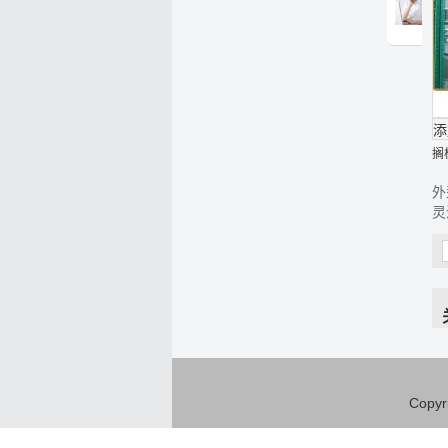
人
姓名:
张伟
电话:
+86 22-
58290023
添
搁
外
灵
Copyr