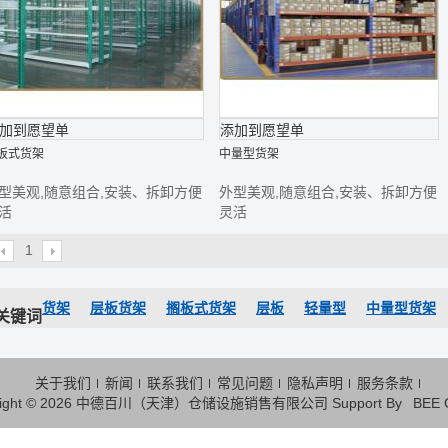
加到愿望单
添加到愿望单
板式货架
中量型货架
型美观,随意组合,安装、拆卸方便
外型美观,随意组合,安装、拆卸方便
活
灵活
1
货架
层板货架
搁板式货架
层板
轻量型
中量型货架
关键词
关于我们
新闻
联系我们
常见问题
隐私声明
服务条款
ight © 2026
中德百川（天津）仓储设施销售有限公司
Support By
BEE 