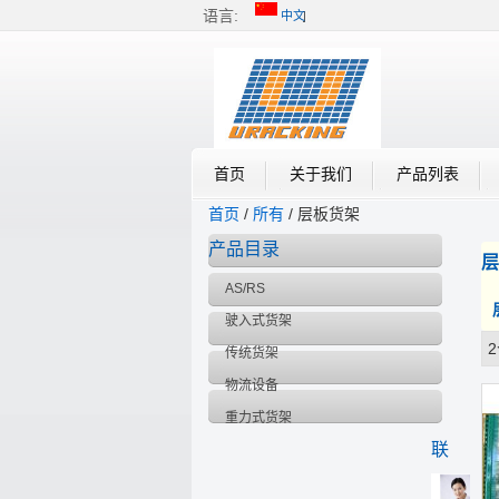
语言:
中文
中文
English
Français
首页
关于我们
产品列表
首页
/
所有
/
层板货架
产品目录
层
AS/RS
驶入式货架
传统货架
橱窗
物流设备
重力式货架
联
系